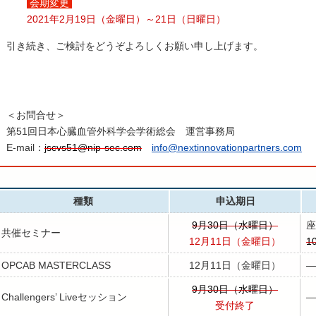
会期変更
2021年2月19日（金曜日）～21日（日曜日）
引き続き、ご検討をどうぞよろしくお願い申し上げます。
＜お問合せ＞
第51回日本心臓血管外科学会学術総会 運営事務局
E-mail：
jscvs51@nip-sec.com
info@nextinnovationpartners.com
種類
申込期日
9月30日（水曜日）
座
共催セミナー
12月11日（金曜日）
1
OPCAB MASTERCLASS
12月11日（金曜日）
―
9月30日（水曜日）
Challengers’ Liveセッション
―
受付終了