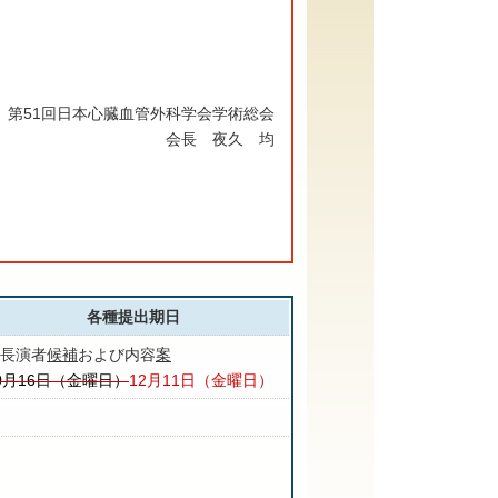
第51回日本心臓血管外科学会学術総会
会長 夜久 均
各種提出期日
長演者
候補
および内容
案
0月16日（金曜日）
12月11日（金曜日）