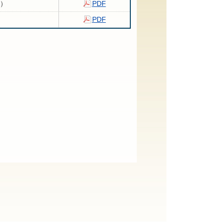
M）
PDF
PDF